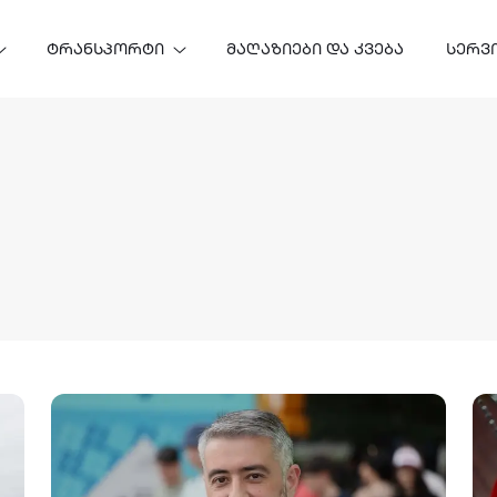
ᲢᲠᲐᲜᲡᲞᲝᲠᲢᲘ
ᲛᲐᲦᲐᲖᲘᲔᲑᲘ ᲓᲐ ᲙᲕᲔᲑᲐ
ᲡᲔᲠᲕ