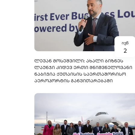
ივნ
2
ᲚᲔᲕᲐᲜ ᲛᲝᲡᲔᲨᲕᲘᲚᲘ: ᲐᲮᲐᲚᲘ ᲑᲘᲖᲜᲔᲡ
ᲚᲐᲣᲜᲯᲘ ᲙᲘᲓᲔᲕ ᲔᲠᲗᲘ ᲛᲜᲘᲨᲕᲜᲔᲚᲝᲕᲐᲜᲘ
ᲜᲐᲑᲘᲯᲘᲐ ᲥᲣᲗᲐᲘᲡᲘᲡ ᲡᲐᲔᲠᲗᲐᲨᲝᲠᲘᲡᲝ
ᲐᲔᲠᲝᲞᲝᲠᲢᲘᲡ ᲒᲐᲜᲕᲘᲗᲐᲠᲔᲑᲐᲨᲘ