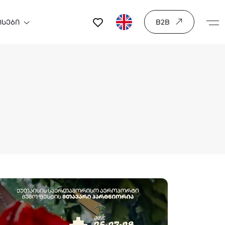
ᲘᲡᲔᲑᲘ
B2B