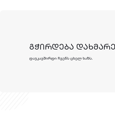
ᲒᲭᲘᲠᲓᲔᲑᲐ ᲓᲐᲮᲛᲐᲠᲔ
დაუკავშირდი ჩვენს ცხელ ხაზს.