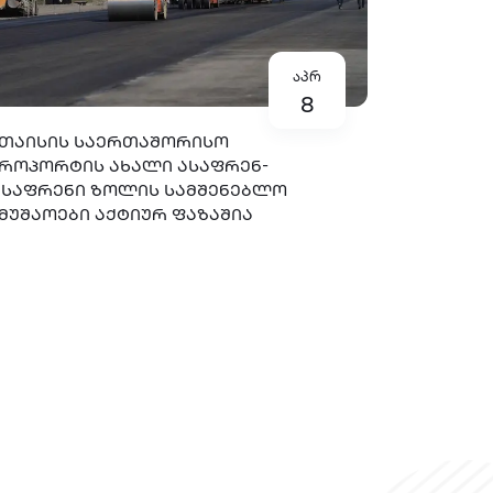
აპრ
8
ᲗᲐᲘᲡᲘᲡ ᲡᲐᲔᲠᲗᲐᲨᲝᲠᲘᲡᲝ
ᲠᲝᲞᲝᲠᲢᲘᲡ ᲐᲮᲐᲚᲘ ᲐᲡᲐᲤᲠᲔᲜ-
ᲡᲐᲤᲠᲔᲜᲘ ᲖᲝᲚᲘᲡ ᲡᲐᲛᲨᲔᲜᲔᲑᲚᲝ
ᲛᲣᲨᲐᲝᲔᲑᲘ ᲐᲥᲢᲘᲣᲠ ᲤᲐᲖᲐᲨᲘᲐ