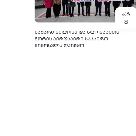
აპრ
8
ᲡᲐᲥᲐᲠᲗᲕᲔᲚᲝᲡᲐ ᲓᲐ ᲡᲚᲝᲕᲐᲙᲔᲗᲡ
ᲨᲝᲠᲘᲡ ᲞᲘᲠᲓᲐᲞᲘᲠᲘ ᲡᲐᲰᲐᲔᲠᲝ
ᲛᲘᲛᲝᲡᲕᲚᲐ ᲓᲐᲘᲬᲧᲝ