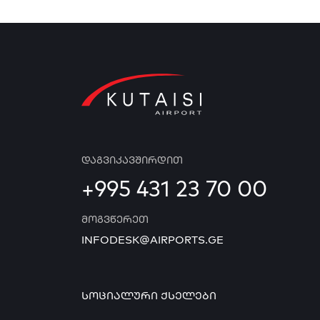
ᲓᲐᲒᲕᲘᲙᲐᲕᲨᲘᲠᲓᲘᲗ
+995 431 23 70 00
ᲛᲝᲒᲕᲬᲔᲠᲔᲗ
INFODESK@AIRPORTS.GE
ᲡᲝᲪᲘᲐᲚᲣᲠᲘ ᲥᲡᲔᲚᲔᲑᲘ