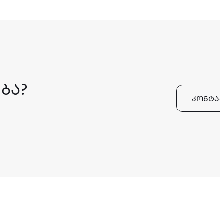
ᲑᲐ?
ᲙᲝᲜᲢᲐ